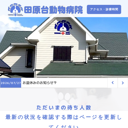
アクセス・診療時間
アクセス・診療時間
お盆休みのお知らせ🌴
2026/07/27
ただいまの待ち人数
最新の状況を確認する際はページを更新し
てください