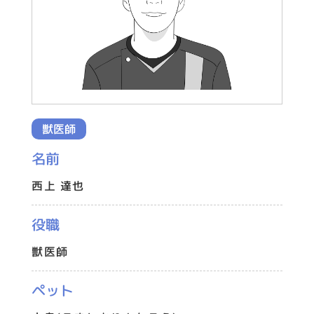
獣医師
名前
西上 達也
役職
獣医師
ペット