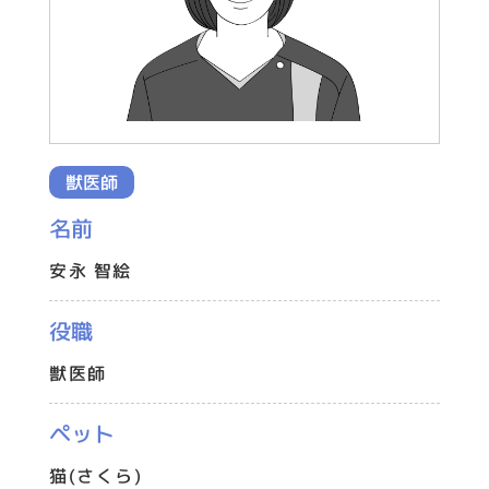
獣医師
名前
安永 智絵
役職
獣医師
ペット
猫(さくら)